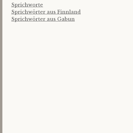
Kategorien
Sprichworte
Sprichwörter aus Finnland
Sprichwörter aus Gabun