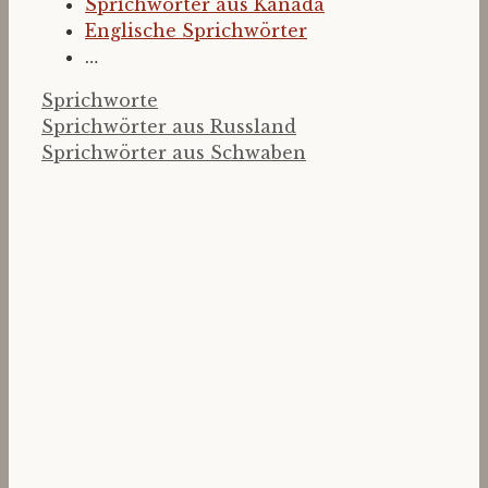
Sprichwörter aus Kanada
Englische Sprichwörter
…
Kategorien
Sprichworte
Sprichwörter aus Russland
Sprichwörter aus Schwaben