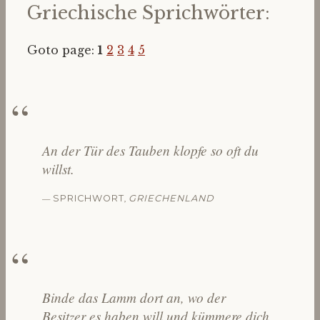
Griechische Sprichwörter:
Goto page:
1
2
3
4
5
An der Tür des Tauben klopfe so oft du
willst.
—
,
SPRICHWORT
GRIECHENLAND
Binde das Lamm dort an, wo der
Besitzer es haben will und kümmere dich